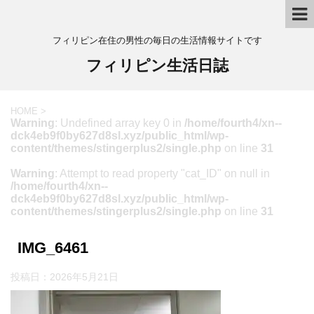
フィリピン在住の男性の毎日の生活情報サイトです
フィリピン生活日誌
HOME
>
Warning
: Undefined array key 0 in
/home/fourth4/xn--
dck4eb9f0by627d8sl.xyz/public_html/wp-
content/themes/stingerplus2/single.php
on line
31
Warning
: Attempt to read property "cat_ID" on null in
/home/fourth4/xn--
dck4eb9f0by627d8sl.xyz/public_html/wp-
content/themes/stingerplus2/single.php
on line
31
IMG_6461
投稿日：
2026年5月21日