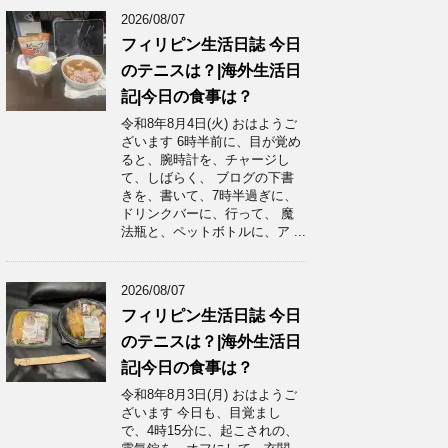
2026/08/07
フィリピン生活日誌 今日
のテニスは？|海外生活日
記|今日の食事は？
令和8年8月4日(火) おはようご
ざいます 6時半前に、目が覚め
ると、腕時計を、チャージし
て、しばらく、 ブログの下書
きを、書いて、7時半過ぎに、
ドリンクバーに、行って、 魔
法瓶と、ペットボトルに、ア ...
2026/08/07
フィリピン生活日誌 今日
のテニスは？|海外生活日
記|今日の食事は？
令和8年8月3日(月) おはようご
ざいます 今日も、目覚まし
で、4時15分に、起こされの、