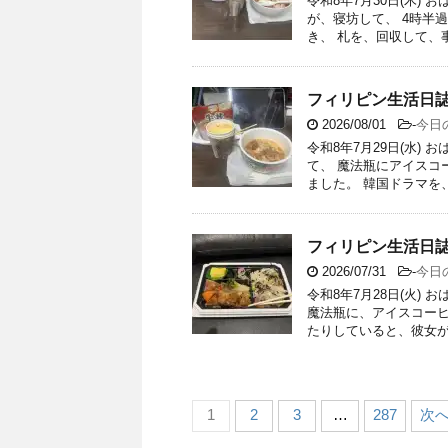
令和8年7月30日(木)
が、寝坊して、 4時半
き、 札を、回収して、事務
フィリピン生活日誌
2026/08/01
-
今日
令和8年7月29日(水)
て、 魔法瓶にアイスコ
ました。 韓国ドラマを、見
フィリピン生活日誌
2026/07/31
-
今日
令和8年7月28日(火)
魔法瓶に、アイスコーヒ
たりしていると、彼女が、
1
2
3
…
287
次へ