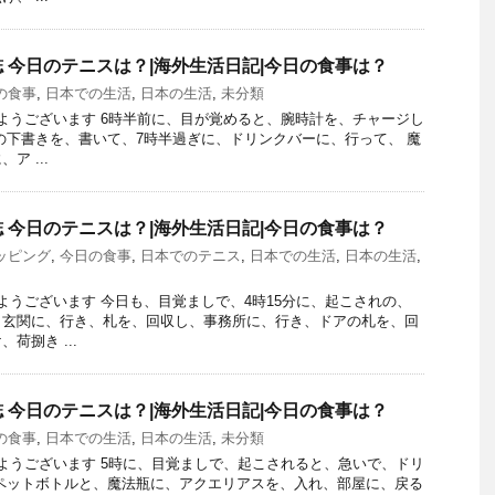
 今日のテニスは？|海外生活日記|今日の食事は？
の食事
,
日本での生活
,
日本の生活
,
未分類
おはようございます 6時半前に、目が覚めると、腕時計を、チャージし
の下書きを、書いて、7時半過ぎに、ドリンクバーに、行って、 魔
ア ...
 今日のテニスは？|海外生活日記|今日の食事は？
ッピング
,
今日の食事
,
日本でのテニス
,
日本での生活
,
日本の生活
,
おはようございます 今日も、目覚ましで、4時15分に、起こされの、
、玄関に、行き、札を、回収し、事務所に、行き、ドアの札を、回
荷捌き ...
 今日のテニスは？|海外生活日記|今日の食事は？
の食事
,
日本での生活
,
日本の生活
,
未分類
おはようございます 5時に、目覚ましで、起こされると、急いで、ドリ
ペットボトルと、魔法瓶に、アクエリアスを、入れ、部屋に、戻る