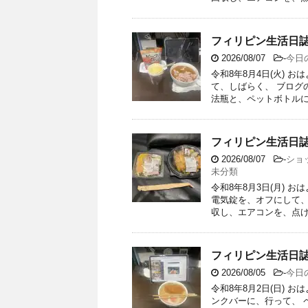
フィリピン生活日誌
2026/08/07
-
今日
令和8年8月4日(火) 
て、しばらく、 ブログ
法瓶と、ペットボトルに、
フィリピン生活日誌
2026/08/07
-
ショ
未分類
令和8年8月3日(月) 
電気錠を、オフにして
収し、エアコンを、点け、
フィリピン生活日誌
2026/08/05
-
今日
令和8年8月2日(日) 
ンクバーに、行って、 