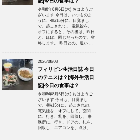
記|今日の食事は？
令和8年8月6日(木) おはようご
ざいます 今日は、いつものよ
うに、4時15分に、目覚まし
で、起こされて、 電気錠を、
オフにすると、その後は、昨日
と、ほぼ、同じだったので、省
略します。 昨日との、違い ...
2026/08/08
フィリピン生活日誌 今日
のテニスは？|海外生活日
記|今日の食事は？
令和8年8月5日(水) おはようご
ざいます 今日も、目覚まし
で、4時15分に、起こされの、
電気錠を、オフにして、玄関
に、行き、札を、回収し、 事
務所に、行き、ドアの、札を、
回収し、エアコンを、点け、 ...