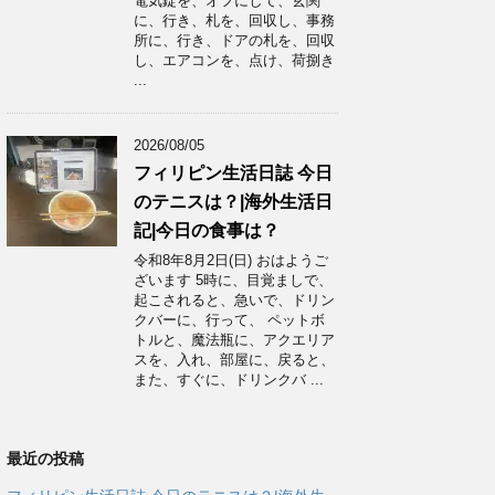
電気錠を、オフにして、玄関
に、行き、札を、回収し、事務
所に、行き、ドアの札を、回収
し、エアコンを、点け、荷捌き
...
2026/08/05
フィリピン生活日誌 今日
のテニスは？|海外生活日
記|今日の食事は？
令和8年8月2日(日) おはようご
ざいます 5時に、目覚ましで、
起こされると、急いで、ドリン
クバーに、行って、 ペットボ
トルと、魔法瓶に、アクエリア
スを、入れ、部屋に、戻ると、
また、すぐに、ドリンクバ ...
最近の投稿