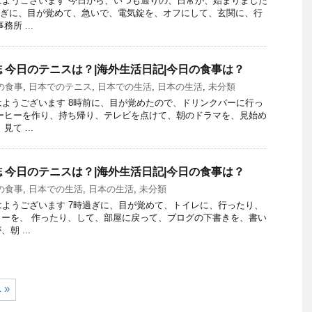
 おはようございます 今日から、いつも通りの、日常が、始まりました
過ぎに、目が覚めて、急いで、電気錠を、オフにして、玄関に、行
所 ...
 今日のテニスは？|海外生活日記|今日の食事は？
の食事
,
日本でのテニス
,
日本での生活
,
日本の生活
,
未分類
 おはようございます 8時前に、目が覚めたので、ドリンクバーに行っ
ーヒーを作り、持ち帰り、テレビを点けて、朝のドラマを、見始め
て ...
 今日のテニスは？|海外生活日記|今日の食事は？
の食事
,
日本での生活
,
日本の生活
,
未分類
 おはようございます 7時過ぎに、目が覚めて、トイレに、行ったり、
ーを、 作ったり、して、部屋に戻って、ブログの下書きを、書い
朝 ...
 »