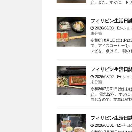
と、また、すぐに、ドリン
フィリピン生活日誌
2026/08/03
-
ショ
未分類
令和8年8月1日(土) 
て、アイスコーヒーを、
レビを、点けて、 朝のドラ
フィリピン生活日誌
2026/08/02
-
ショ
未分類
令和8年7月31日(金)
と、 電気錠を、オフに
同じなので、文章は省略し
フィリピン生活日誌
2026/08/01
-
今日