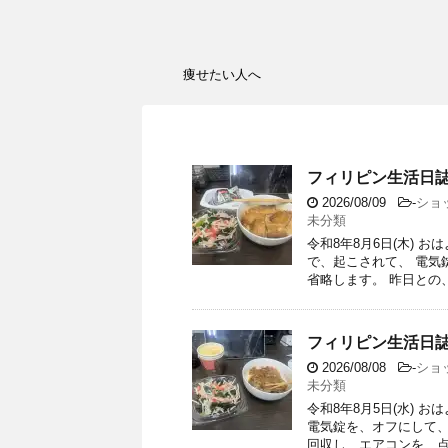
痩せたい人へ
フィリピン生活日誌
2026/08/09
-
ショ
未分類
令和8年8月6日(木) 
で、起こされて、 電気
省略します。 昨日との、違
フィリピン生活日誌
2026/08/08
-
ショ
未分類
令和8年8月5日(水) 
電気錠を、オフにして、
回収し、エアコンを、点け