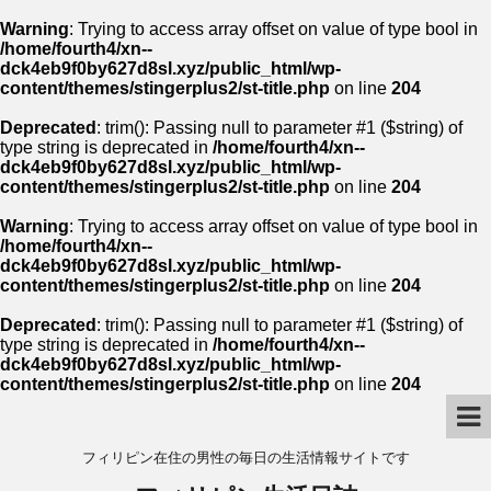
Warning
: Trying to access array offset on value of type bool in
/home/fourth4/xn--
dck4eb9f0by627d8sl.xyz/public_html/wp-
content/themes/stingerplus2/st-title.php
on line
204
Deprecated
: trim(): Passing null to parameter #1 ($string) of
type string is deprecated in
/home/fourth4/xn--
dck4eb9f0by627d8sl.xyz/public_html/wp-
content/themes/stingerplus2/st-title.php
on line
204
Warning
: Trying to access array offset on value of type bool in
/home/fourth4/xn--
dck4eb9f0by627d8sl.xyz/public_html/wp-
content/themes/stingerplus2/st-title.php
on line
204
Deprecated
: trim(): Passing null to parameter #1 ($string) of
type string is deprecated in
/home/fourth4/xn--
dck4eb9f0by627d8sl.xyz/public_html/wp-
content/themes/stingerplus2/st-title.php
on line
204
フィリピン在住の男性の毎日の生活情報サイトです