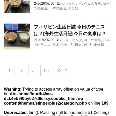
2026/07/30
-
ショッピング
,
今日の食事
,
日本
での生活
,
日本の生活
,
未分類
フィリピン生活日誌 今日のテニス
は？|海外生活日記|今日の食事は？
2026/07/29
-
ショッピング
,
今日の食事
,
日本
でのテニス
,
日本での生活
,
日本の生活
,
未分類
1
2
…
133
次へ »
Warning
: Trying to access array offset on value of type
bool in
/home/fourth4/xn--
dck4eb9f0by627d8sl.xyz/public_html/wp-
content/themes/stingerplus2/category.php
on line
109
Deprecated
: trim(): Passing null to parameter #1 ($string)