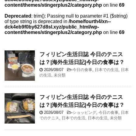
content/themes/stingerplus2/category.php
on line
69
Deprecated
: trim(): Passing null to parameter #1 ($string)
of type string is deprecated in
/home/fourth4/xn--
dck4eb9f0by627d8sl.xyz/public_html/wp-
content/themes/stingerplus2/category.php
on line
69
フィリピン生活日誌 今日のテニス
は？|海外生活日記|今日の食事は？
2026/08/07
-
今日の食事
,
日本での生活
,
日本
の生活
,
未分類
フィリピン生活日誌 今日のテニス
は？|海外生活日記|今日の食事は？
2026/08/07
-
ショッピング
,
今日の食事
,
日本
でのテニス
,
日本での生活
,
日本の生活
,
未分類