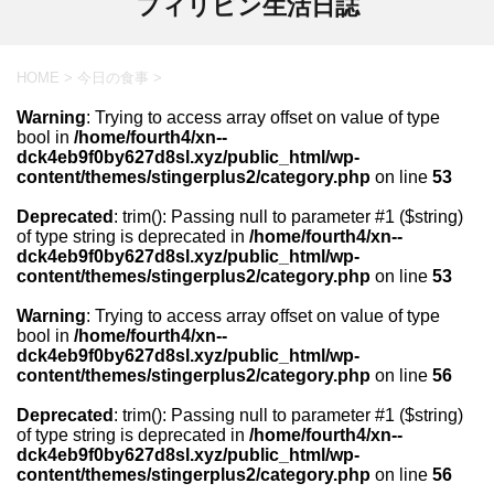
フィリピン生活日誌
HOME
>
今日の食事
>
Warning
: Trying to access array offset on value of type
bool in
/home/fourth4/xn--
dck4eb9f0by627d8sl.xyz/public_html/wp-
content/themes/stingerplus2/category.php
on line
53
Deprecated
: trim(): Passing null to parameter #1 ($string)
of type string is deprecated in
/home/fourth4/xn--
dck4eb9f0by627d8sl.xyz/public_html/wp-
content/themes/stingerplus2/category.php
on line
53
Warning
: Trying to access array offset on value of type
bool in
/home/fourth4/xn--
dck4eb9f0by627d8sl.xyz/public_html/wp-
content/themes/stingerplus2/category.php
on line
56
Deprecated
: trim(): Passing null to parameter #1 ($string)
of type string is deprecated in
/home/fourth4/xn--
dck4eb9f0by627d8sl.xyz/public_html/wp-
content/themes/stingerplus2/category.php
on line
56