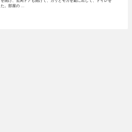
アを開け、玄関ドアも開けて、ガリとモカを庭に出して、トイレを
。部屋の ...