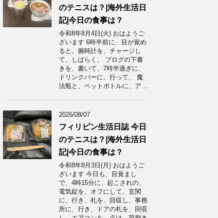
のテニスは？|海外生活日
記|今日の食事は？
令和8年8月4日(火) おはようご
ざいます 6時半前に、目が覚め
ると、腕時計を、チャージし
て、しばらく、 ブログの下書
きを、書いて、7時半過ぎに、
ドリンクバーに、行って、 魔
法瓶と、ペットボトルに、ア ...
2026/08/07
フィリピン生活日誌 今日
のテニスは？|海外生活日
記|今日の食事は？
令和8年8月3日(月) おはようご
ざいます 今日も、目覚まし
で、4時15分に、起こされの、
電気錠を、オフにして、玄関
に、行き、札を、回収し、事務
所に、行き、ドアの札を、回収
し、エアコンを、点け、荷捌き