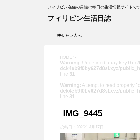
フィリピン在住の男性の毎日の生活情報サイトで
フィリピン生活日誌
痩せたい人へ
HOME
>
Warning
: Undefined array key 0 in
/
dck4eb9f0by627d8sl.xyz/public_h
line
31
Warning
: Attempt to read property "
dck4eb9f0by627d8sl.xyz/public_h
line
31
IMG_9445
投稿日：
2026年4月17日