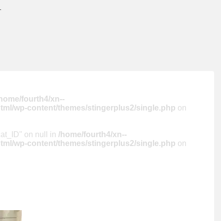
す
home/fourth4/xn--
tml/wp-content/themes/stingerplus2/single.php
on
cat_ID" on null in
/home/fourth4/xn--
tml/wp-content/themes/stingerplus2/single.php
on