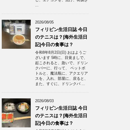
...
2026/08/05
フィリピン生活日誌 今日
のテニスは？|海外生活日
記|今日の食事は？
令和8年8月2日(日) おはようご
ざいます 5時に、目覚ましで、
起こされると、急いで、ドリン
クバーに、行って、 ペットボ
トルと、魔法瓶に、アクエリア
スを、入れ、部屋に、戻ると、
また、すぐに、ドリンクバ ...
2026/08/03
フィリピン生活日誌 今日
のテニスは？|海外生活日
記|今日の食事は？