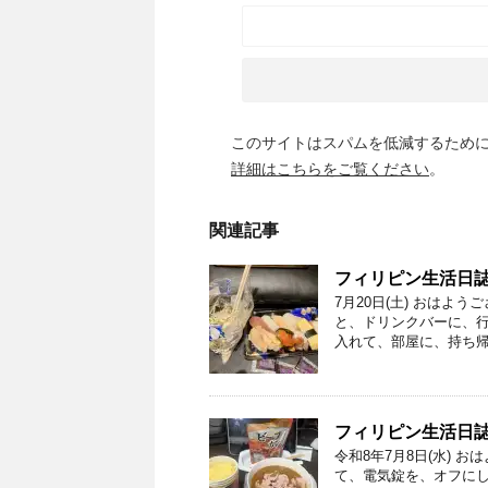
このサイトはスパムを低減するために A
詳細はこちらをご覧ください
。
関連記事
フィリピン生活日誌
7月20日(土) おはよ
と、ドリンクバーに、
入れて、部屋に、持ち帰り
フィリピン生活日誌
令和8年7月8日(水) 
て、電気錠を、オフにし