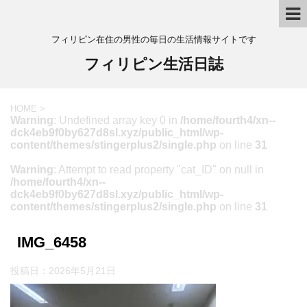
フィリピン在住の男性の毎日の生活情報サイトです
フィリピン生活日誌
HOME
>
Warning
: Undefined array key 0 in
/home/fourth4/xn--
dck4eb9f0by627d8sl.xyz/public_html/wp-
content/themes/stingerplus2/single.php
on line
31
Warning
: Attempt to read property "cat_ID" on null in
/home/fourth4/xn--
dck4eb9f0by627d8sl.xyz/public_html/wp-
content/themes/stingerplus2/single.php
on line
31
IMG_6458
投稿日：
2026年5月21日