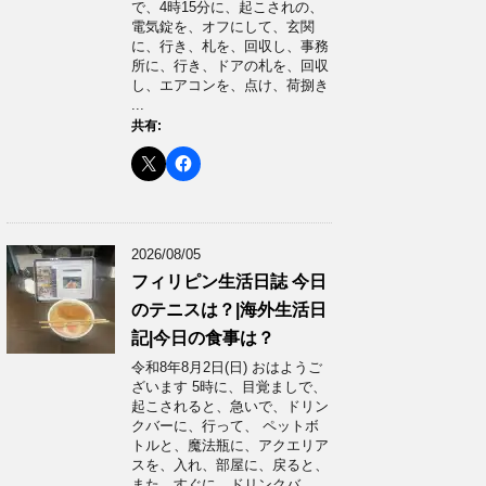
で、4時15分に、起こされの、
電気錠を、オフにして、玄関
に、行き、札を、回収し、事務
所に、行き、ドアの札を、回収
し、エアコンを、点け、荷捌き
...
共有:
2026/08/05
フィリピン生活日誌 今日
のテニスは？|海外生活日
記|今日の食事は？
令和8年8月2日(日) おはようご
ざいます 5時に、目覚ましで、
起こされると、急いで、ドリン
クバーに、行って、 ペットボ
トルと、魔法瓶に、アクエリア
スを、入れ、部屋に、戻ると、
また、すぐに、ドリンクバ ...